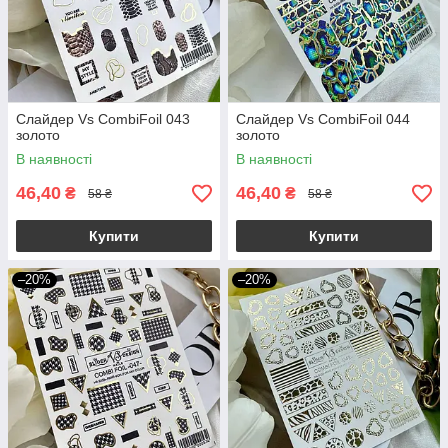
Слайдер Vs CombiFoil 043
Слайдер Vs CombiFoil 044
золото
золото
В наявності
В наявності
46,40
46,40
₴
₴
58 ₴
58 ₴
Купити
Купити
–20%
–20%