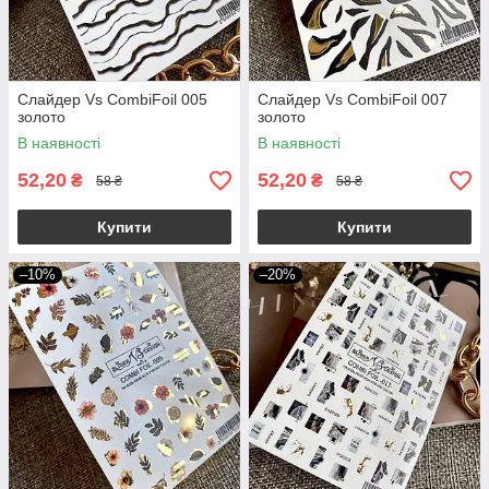
Слайдер Vs CombiFoil 005
Слайдер Vs CombiFoil 007
золото
золото
В наявності
В наявності
52,20
52,20
₴
₴
58 ₴
58 ₴
Купити
Купити
–10%
–20%