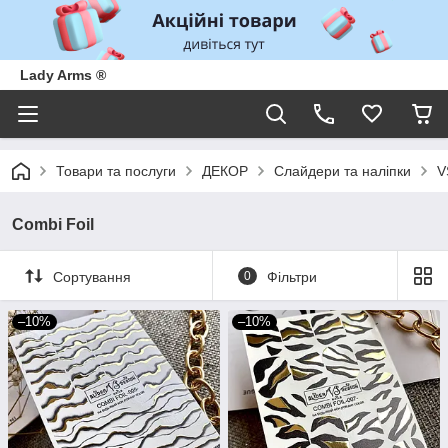
Lady Arms ®
Товари та послуги
ДЕКОР
Слайдери та наліпки
V
Combi Foil
Сортування
0
Фільтри
–10%
–10%