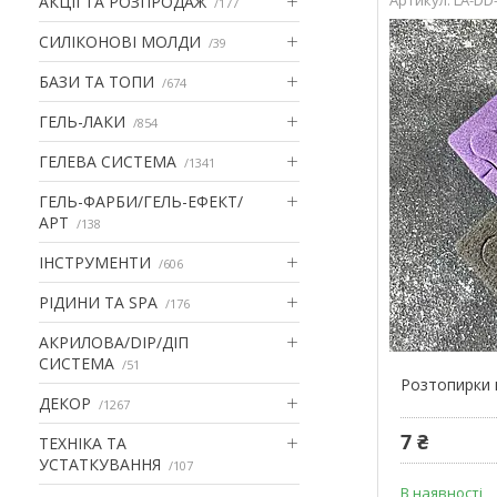
АКЦІІ ТА РОЗПРОДАЖ
177
СИЛІКОНОВІ МОЛДИ
39
БАЗИ ТА ТОПИ
674
ГЕЛЬ-ЛАКИ
854
ГЕЛЕВА СИСТЕМА
1341
ГЕЛЬ-ФАРБИ/ГЕЛЬ-ЕФЕКТ/
АРТ
138
ІНСТРУМЕНТИ
606
РІДИНИ ТА SPA
176
АКРИЛОВА/DIP/ДІП
СИСТЕМА
51
Розтопирки м
ДЕКОР
1267
7 ₴
ТЕХНІКА ТА
УСТАТКУВАННЯ
107
В наявності