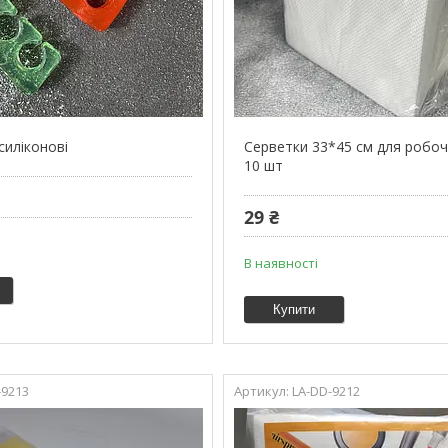
силіконові
Серветки 33*45 см для робо
10 шт
29 ₴
В наявності
Купити
-9213
LA-DD-9212