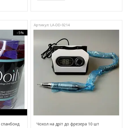
LA-DD-9214
–5%
. спанбонд
Чохол на дріт до фрезера 10 шт