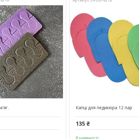
'яг.
Капці для педикюра 12 пар
135 ₴
В наявності