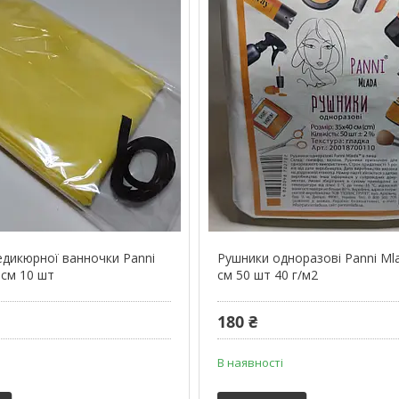
едикюрної ванночки Panni
Рушники одноразові Panni Ml
 см 10 шт
см 50 шт 40 г/м2
180 ₴
В наявності