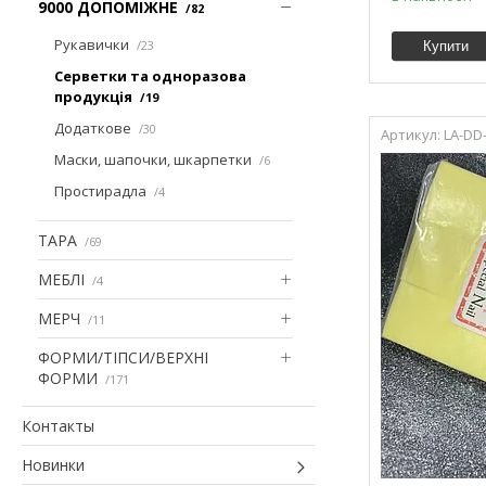
9000 ДОПОМІЖНЕ
82
Рукавички
23
Купити
Серветки та одноразова
продукція
19
Додаткове
30
LA-DD
Маски, шапочки, шкарпетки
6
Простирадла
4
ТАРА
69
МЕБЛІ
4
МЕРЧ
11
ФОРМИ/ТІПСИ/ВЕРХНІ
ФОРМИ
171
Контакты
Новинки