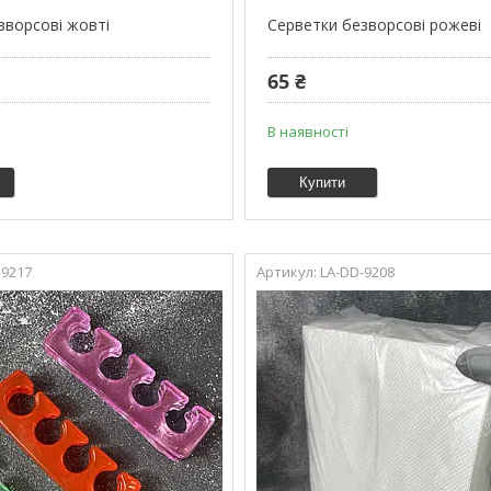
зворсові жовті
Серветки безворсові рожеві
65 ₴
В наявності
Купити
-9217
LA-DD-9208