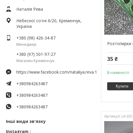
Наталія Рева
Небесної сотні 6/20, Кременчук,
Україна
+380 (98) 426-34-87
Розтопирки 
Менеджер
+380 (97) 501-97-27
35 ₴
Магазин Кременчук
https://www.facebook.com/nataliya.reva.1
В наявності
+380984263487
Купити
+380984263487
+380984263487
LA-DD
Інші види зв'язку
Instagram