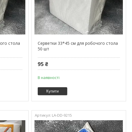
чого стола
Серветки 33*45 см для робочого стола
50 шт
95 ₴
В наявності
Купити
LA-DD-9215