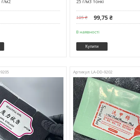
 г/м2
25 г/м3 тонкі
99,75 ₴
105 ₴
В наявності
Купити
-9205
LA-DD-9202