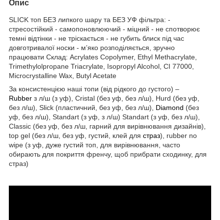
Опис
SLICK топ БЕЗ липкого шару та БЕЗ УФ фільтра: -
стресостійкий - самопоновлюючий - міцний - не спотворює
темні відтінки - не тріскається - не губить блиск під час
довготривалої носки - м’яко розподіляється, зручно
працювати Склад: Acrylates Copolymer, Ethyl Methacrylate,
Trimethylolpropane Triacrylate, Isopropyl Alcohol, CI 77000,
Microcrystalline Wax, Butyl Acetate
За консистенцією наші топи (від рідкого до густого) –
Rubber
з л/ш (з уф), Cristal (без уф, без л/ш), Hurd (без уф,
без л/ш), Slick (пластичний, без уф, без л/ш),
Diamond
(без
уф, без л/ш), Standart (з уф, з л/ш) Standart (з уф, без л/ш),
Classic (без уф, без л/ш, гарний для вирівнювання дизайнів),
top gel (без л/ш, без уф, густий, клей для
страз
), rubber no
wipe (з уф, дуже густий топ, для вирівнювання, часто
обирають для покриття френчу, щоб прибрати сходинку, для
страз)