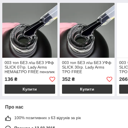
003 топ БЕЗ л/ш БЕЗ УФф
003 топ БЕЗ л/ш БЕЗ УФф
003 
SLICK 07гр. Lady Arms
SLICK 30гр. Lady Arms
SLIC
HEMA&TPO FREE пензлик
TPO FREE
TPO
136
352
266
₴
₴
Купити
Купити
Про нас
100% позитивних з 63 відгуків за рік