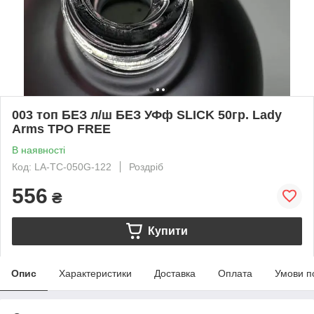
003 топ БЕЗ л/ш БЕЗ УФф SLICK 50гр. Lady
Arms TPO FREE
В наявності
Код: LA-TC-050G-122
Роздріб
556
₴
Купити
Опис
Характеристики
Доставка
Оплата
Умови п