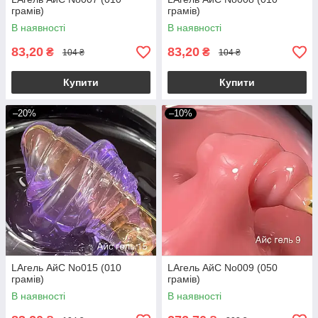
грамів)
грамів)
В наявності
В наявності
83,20
83,20
₴
₴
104 ₴
104 ₴
Купити
Купити
–20%
–10%
LAгель АйС No015 (010
LAгель АйС No009 (050
грамів)
грамів)
В наявності
В наявності