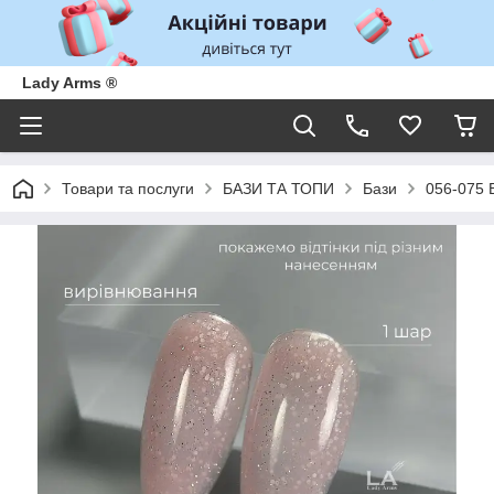
Lady Arms ®
Товари та послуги
БАЗИ ТА ТОПИ
Бази
056-075