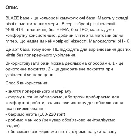
Опис
BLAZE base - це кольорові камуфлюючі бази. Мають у складі
різні пігменти та шиммери. В серіі зібрані різні колекції.
*408-414 - пластичні, без HEMA, без ТРО, мають дуже
комфортну консистенцію, дрібний гліттер та матовий білий
глітер, що надає їм неймовірної ніжності. Малокислотні рН - 6
Це арт бази, тому вони НЕ підходять для вирівнювання довгих
нігтів без попереднього укріплення.
Використовувати бази можна декількома способами. 1 - це
однотонне покриття, 2 - це декоративне покриття при
укріпленні чи нарощенні.
Спосіб використання:
- зняття попереднього матеріалу
- форму нігтя не обпилюємо, або трохи прибираємо для
комфортної роботи, залишаючи частину для обпилювання
після вирівнювання
- бафимо ніготь (180-220 гріт)
- робимо манікюр (ремувер обов'язково нейтралізуємо
водою)
- обовязково знежирюємо ніготь, окремо пазухи та зону