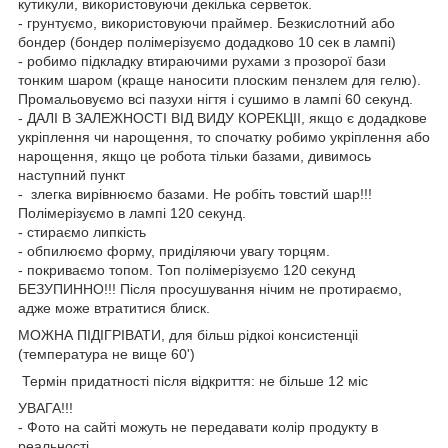
кутикули, використовуючи декілька серветок.
- грунтуємо, використовуючи праймер. Безкислотний або
бондер (бондер полімерізуємо додадково 10 сек в лампі)
- робимо підкладку втираючими рухами з прозорої бази
тонким шаром (краще наносити плоским пензлем для гелю).
Промальовуємо всі пазухи нігтя і сушимо в лампі 60 секунд.
- ДАЛІ В ЗАЛЕЖНОСТІ ВІД ВИДУ КОРЕКЦІІ, якщо є додадкове
укріплення чи нарощення, то спочатку робимо укріплення або
нарощення, якщо це робота тільки базами, дивимось
наступний пункт
- злегка вирівнюємо базами. Не робіть товстий шар!!!
Полімерізуємо в лампі 120 секунд.
- стираємо липкість
- обпилюємо форму, приділяючи увагу торцям.
- покриваємо топом. Топ полімерізуємо 120 секунд
БЕЗУПИННО!!! Після просушування нічим не протираємо,
адже може втратитися блиск.
МОЖНА ПІДІГРІВАТИ, для більш рідкоі консистенціі
(температура не вище 60')
Термін придатності після відкриття: не більше 12 міс
УВАГА!!!
- Фото на сайті можуть не передавати колір продукту в
реальності