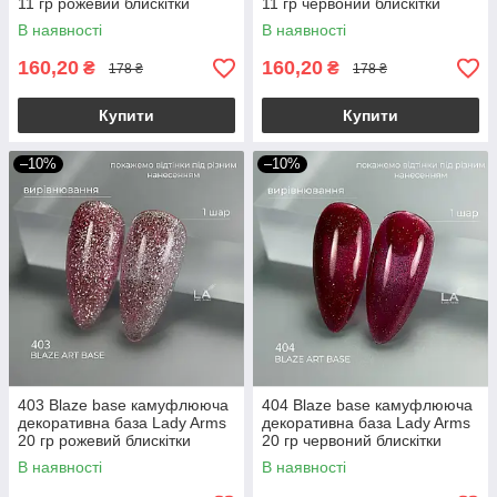
11 гр рожевий блискітки
11 гр червоний блискітки
В наявності
В наявності
160,20
160,20
₴
₴
178 ₴
178 ₴
Купити
Купити
–10%
–10%
403 Blaze base камуфлююча
404 Blaze base камуфлююча
декоративна база Lady Arms
декоративна база Lady Arms
20 гр рожевий блискітки
20 гр червоний блискітки
В наявності
В наявності