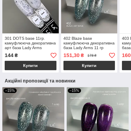
301 DOTS base 11гр.
402 Blaze base
403 
камуфлююча декоративна
камуфлююча декоративна
кам
арт база Lady Arms
база Lady Arms 11 гр
база
блакитний блискітки
роже
144
151,30
160
₴
₴
178 ₴
Купити
Купити
Акційні пропозиції та новинки
–15%
–15%