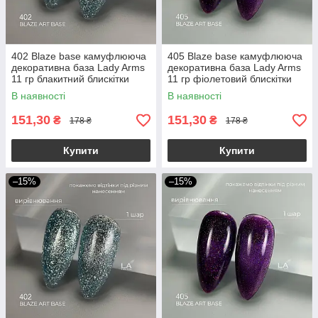
402 Blaze base камуфлююча
405 Blaze base камуфлююча
декоративна база Lady Arms
декоративна база Lady Arms
11 гр блакитний блискітки
11 гр фіолетовий блискітки
В наявності
В наявності
151,30
151,30
₴
₴
178 ₴
178 ₴
Купити
Купити
–15%
–15%