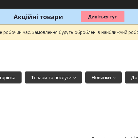
не робочий час. Замовлення будуть оброблені в найближчий робочи
торінка
Товари та послуги
Новинки
До