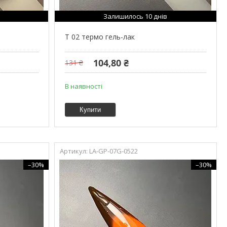
Залишилось 10 днів
T 02 термо гель-лак
104,80 ₴
131 ₴
В наявності
Купити
LA-GP-07G-0522
–30%
–30%