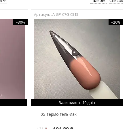
Галерея
Список
LA-GP-07G-0515
–30%
–20%
Залишилось 10 днів
T 05 термо гель-лак
104,80 ₴
131 ₴