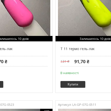
алишилось 10 днів
Залишилось 10 днів
гель-лак
T 11 термо гель-лак
70 ₴
91,70 ₴
131 ₴
В наявності
Купити
-07G-0523
LA-GP-07G-0511