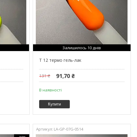
Залишилось 10 днів
T 12 термо гель-лак
91,70 ₴
131 ₴
В наявності
Купити
LA-GP-07G-0514