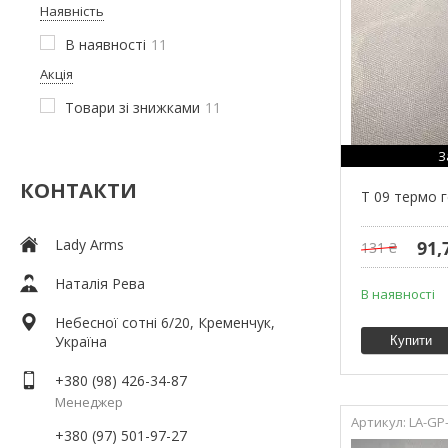
Наявність
В наявності
11
Акція
Товари зі знижками
11
З
КОНТАКТИ
T 09 термо 
Lady Arms
91,
131 ₴
Наталія Рева
В наявності
Небесної сотні 6/20, Кременчук,
Україна
Купити
+380 (98) 426-34-87
Менеджер
LA-GP
+380 (97) 501-97-27