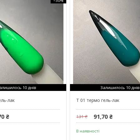
–30%
алишилось 10 днів
Залишилось 10 днів
ель-лак
T 01 термо гель-лак
70 ₴
91,70 ₴
131 ₴
В наявності