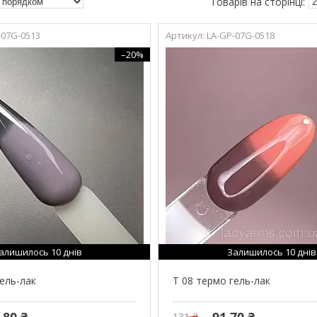
-07G-0513
LA-GP-07G-0518
–20%
алишилось 10 днів
Залишилось 10 днів
гель-лак
T 08 термо гель-лак
,80 ₴
91,70 ₴
131 ₴