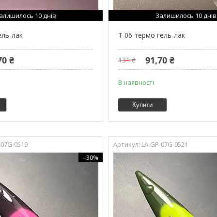
алишилось 10 днів
Залишилось 10 днів
ель-лак
T 06 термо гель-лак
70 ₴
91,70 ₴
131 ₴
В наявності
Купити
-07G-0519
LA-GP-07G-0521
–30%