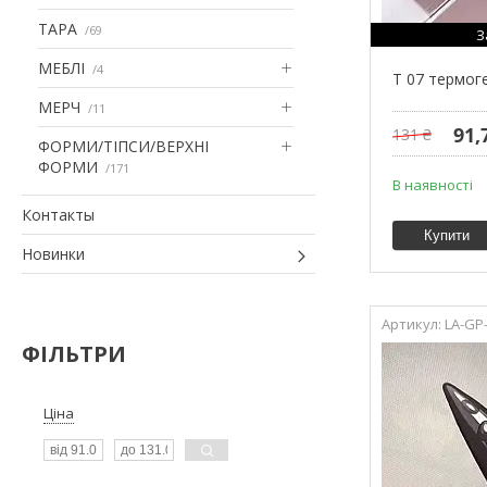
ТАРА
69
З
МЕБЛІ
4
T 07 термог
МЕРЧ
11
91,
131 ₴
ФОРМИ/ТІПСИ/ВЕРХНІ
ФОРМИ
171
В наявності
Контакты
Купити
Новинки
LA-GP
ФІЛЬТРИ
Ціна