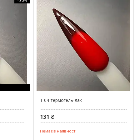
–30%
T 04 термогель-лак
131 ₴
Немає в наявності