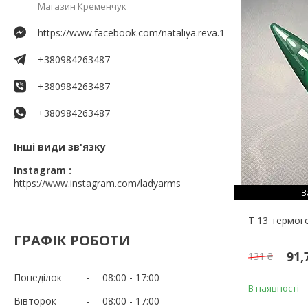
Магазин Кременчук
https://www.facebook.com/nataliya.reva.1
+380984263487
+380984263487
+380984263487
Інші види зв'язку
Instagram
https://www.instagram.com/ladyarms
З
T 13 термог
ГРАФІК РОБОТИ
91,
131 ₴
Понеділок
08:00
17:00
В наявності
Вівторок
08:00
17:00