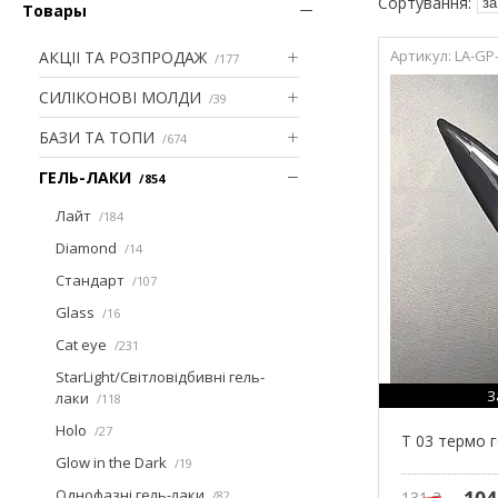
Товары
LA-GP
АКЦІІ ТА РОЗПРОДАЖ
177
СИЛІКОНОВІ МОЛДИ
39
БАЗИ ТА ТОПИ
674
ГЕЛЬ-ЛАКИ
854
Лайт
184
Diamond
14
Стандарт
107
Glass
16
Cat eye
231
StarLight/Світловідбивні гель-
З
лаки
118
Holo
27
T 03 термо 
Glow in the Dark
19
Однофазні гель-лаки
104
82
131 ₴