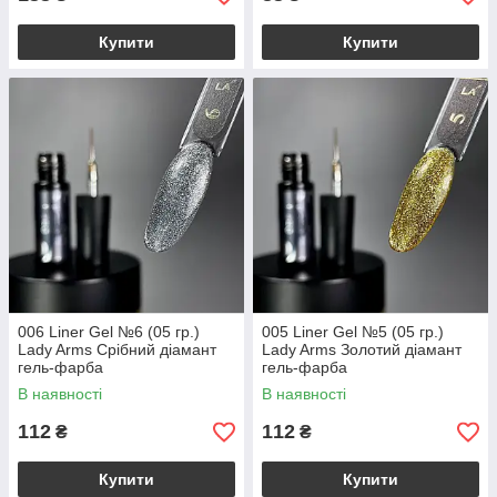
Купити
Купити
006 Liner Gel №6 (05 гр.)
005 Liner Gel №5 (05 гр.)
Lady Arms Срібний діамант
Lady Arms Золотий діамант
гель-фарба
гель-фарба
В наявності
В наявності
112
112
₴
₴
Купити
Купити