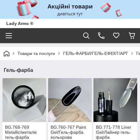
Lady Arms ®
Товари та послуги
ГЕЛЬ-ФАРБИ/ГЕЛЬ-ЕФЕКТ/АРТ
Г
Гель-фарба
BG.768-769
BG.760-767 Paint
BG.771-778 Liner
Metallic/металік
Gel/Гель-фарба
Gel/Лайнер гель-
гель-фарба
кольорова
фарба