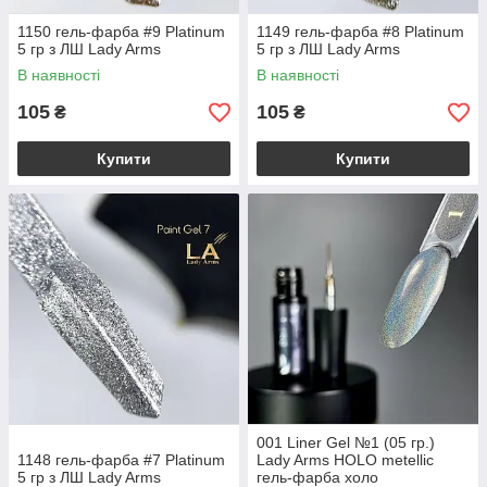
1150 гель-фарба #9 Platinum
1149 гель-фарба #8 Platinum
5 гр з ЛШ Lady Arms
5 гр з ЛШ Lady Arms
В наявності
В наявності
105
105
₴
₴
Купити
Купити
001 Liner Gel №1 (05 гр.)
1148 гель-фарба #7 Platinum
Lady Arms HOLO metellic
5 гр з ЛШ Lady Arms
гель-фарба холо