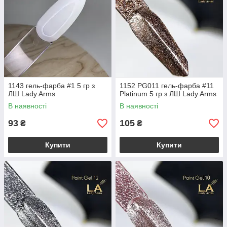
1143 гель-фарба #1 5 гр з
1152 PG011 гель-фарба #11
ЛШ Lady Arms
Platinum 5 гр з ЛШ Lady Arms
В наявності
В наявності
93
105
₴
₴
Купити
Купити