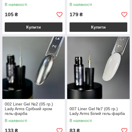
В наявності
В наявності
105
179
₴
₴
Купити
Купити
002 Liner Gel №2 (05 гр.)
Lady Arms Срібний хром
007 Liner Gel №7 (05 гр.)
гель-фарба
Lady Arms Білий гель-фарба
В наявності
В наявності
133
83
₴
₴