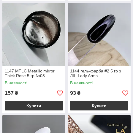
1147 MTLC Metallic mirror
1144 гель-фарба #2 5 гр з
Thick Rose 5 гр №03
ЛШ Lady Arms
В наявності
В наявності
157
93
₴
₴
Купити
Купити