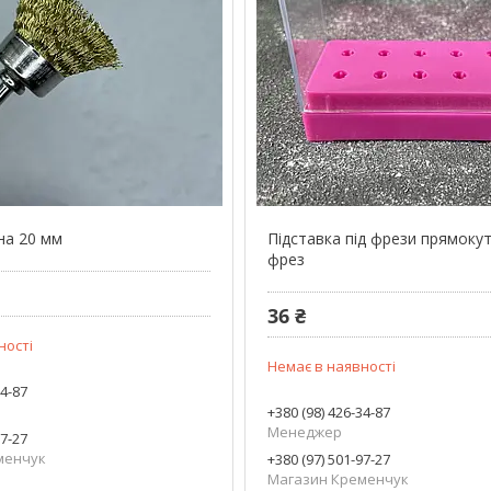
на 20 мм
Підставка під фрези прямокут
фрез
36 ₴
ності
Немає в наявності
34-87
+380 (98) 426-34-87
Менеджер
97-27
менчук
+380 (97) 501-97-27
Магазин Кременчук