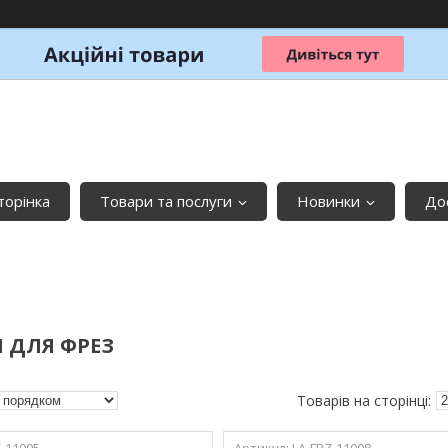
торінка
Товари та послуги
Новинки
До
І ДЛЯ ФРЕЗ
Z-11005
LA-FRZ-11008