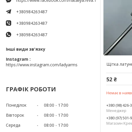
https://www.facebook.com/nataliya.reva.1
+380984263487
+380984263487
+380984263487
Інші види зв'язку
Instagram
Щітка латун
https://www.instagram.com/ladyarms
52 ₴
ГРАФІК РОБОТИ
Немає в наяв
Понеділок
08:00
17:00
+380 (98) 426-
Менеджер
Вівторок
08:00
17:00
+380 (97) 501-
Магазин Кре
Середа
08:00
17:00