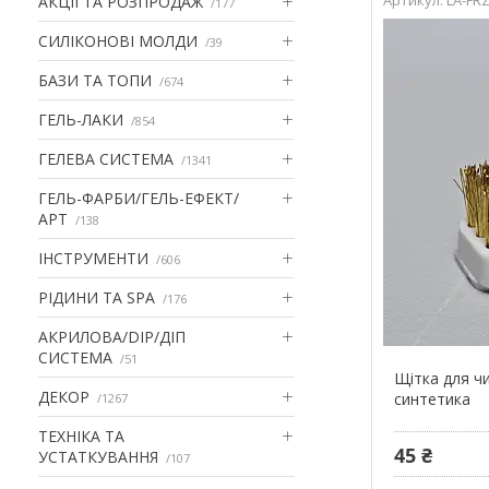
АКЦІІ ТА РОЗПРОДАЖ
177
СИЛІКОНОВІ МОЛДИ
39
БАЗИ ТА ТОПИ
674
ГЕЛЬ-ЛАКИ
854
ГЕЛЕВА СИСТЕМА
1341
ГЕЛЬ-ФАРБИ/ГЕЛЬ-ЕФЕКТ/
АРТ
138
ІНСТРУМЕНТИ
606
РІДИНИ ТА SPA
176
АКРИЛОВА/DIP/ДІП
СИСТЕМА
51
Щітка для ч
ДЕКОР
синтетика
1267
ТЕХНІКА ТА
45 ₴
УСТАТКУВАННЯ
107