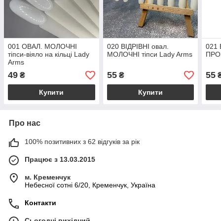
001 ОВАЛ. МОЛОЧНІ
020 ВІДРІВНІ овал.
021 
тіпси-віяло на кільці Lady
МОЛОЧНІ тіпси Lady Arms
ПРОЗ
Arms
49
55
55
₴
₴
Купити
Купити
Про нас
100% позитивних з 62 відгуків за рік
Працює з 13.03.2015
м. Кременчук
Небесної сотні 6/20, Кременчук, Україна
Контакти
Сьогодні вихідний