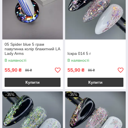
05 Spider blue 5 грам
павутинка колір блакитний LA
Lady Arms
Іскра 014 5 г
В наявності
В наявності
55,90
55,90
₴
₴
86 ₴
86 ₴
Купити
Купити
–35%
–35%