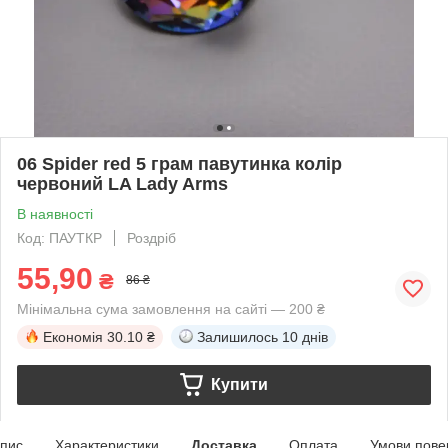
06 Spider red 5 грам павутинка колір
червоний LA Lady Arms
В наявності
Код: ПАУТКР
Роздріб
55,90
₴
86 ₴
Мінімальна сума замовлення на сайті — 200 ₴
Економія
30.10 ₴
Залишилось
10 днів
Купити
пис
Характеристики
Доставка
Оплата
Умови пове