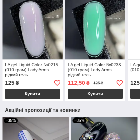
LA gel Liquid Color №0215
LA gel Liquid Color №0233
LA g
(010 грам) Lady Arms
(010 грам) Lady Arms
(010
рідкий гель
рідкий гель
125
112,50
125
₴
₴
125 ₴
Купити
Купити
Акційні пропозиції та новинки
–35%
–35%