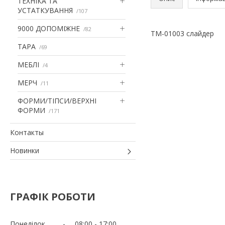
ТЕХНІКА ТА
УСТАТКУВАННЯ
107
9000 ДОПОМІЖНЕ
82
TM-01003 слайдер
ТАРА
69
МЕБЛІ
4
МЕРЧ
11
ФОРМИ/ТІПСИ/ВЕРХНІ
ФОРМИ
171
Контакты
Новинки
ГРАФІК РОБОТИ
Понеділок
08:00
17:00