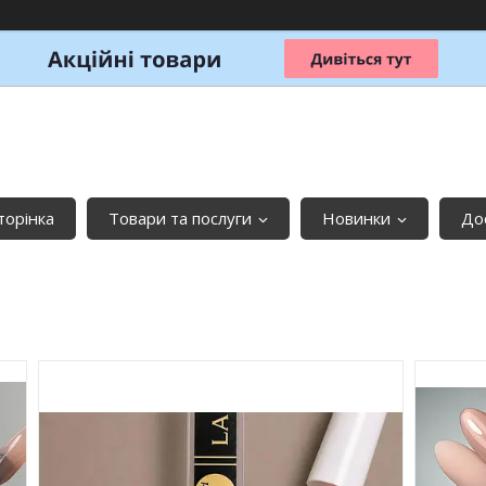
торінка
Товари та послуги
Новинки
До