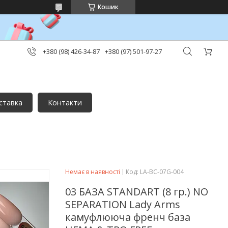
Кошик
+380 (98) 426-34-87
+380 (97) 501-97-27
ставка
Контакти
Немає в наявності
Код:
LA-BC-07G-004
03 БАЗА STANDART (8 гр.) NO
SEPARATION Lady Arms
камуфлююча френч база