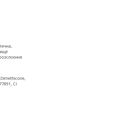
тична,
вище
 розслоєння
, Dimethicone,
77891, CI