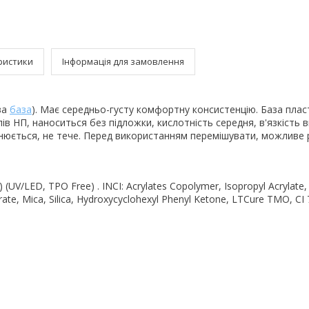
ристики
Інформація для замовлення
ва
база
). Має середньо-густу комфортну консистенцію. База плас
пів НП, наноситься без підложки, кислотність середня, в'язкість 
внюється, не тече. Перед використанням перемішувати, можливе
 (UV/LED, TPO Free) . INCI: Acrylates Copolymer, Isopropyl Acrylate
rate, Mica, Silica, Hydroxycyclohexyl Phenyl Ketone, LTCure TMO, CI 