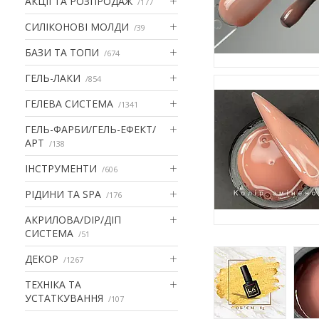
АКЦІІ ТА РОЗПРОДАЖ
177
СИЛІКОНОВІ МОЛДИ
39
БАЗИ ТА ТОПИ
674
ГЕЛЬ-ЛАКИ
854
ГЕЛЕВА СИСТЕМА
1341
ГЕЛЬ-ФАРБИ/ГЕЛЬ-ЕФЕКТ/
АРТ
138
ІНСТРУМЕНТИ
606
РІДИНИ ТА SPA
176
АКРИЛОВА/DIP/ДІП
СИСТЕМА
51
ДЕКОР
1267
ТЕХНІКА ТА
УСТАТКУВАННЯ
107