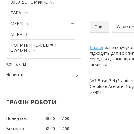
9000 ДОПОМІЖНЕ
82
ТАРА
69
МЕБЛІ
4
Опис
Характе
МЕРЧ
11
ФОРМИ/ТІПСИ/ВЕРХНІ
Rubber
base (каучуко
ФОРМИ
171
підходить для всіх ти
середньої, самовирі
Контакты
пігмента.
Новинки
№3 Base Gel (Standart)
Cellulose Acetate Buty
77491.
ГРАФІК РОБОТИ
Понеділок
08:00
17:00
Вівторок
08:00
17:00