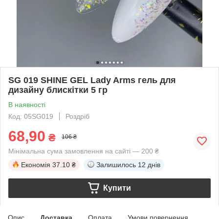
SG 019 SHINE GEL Lady Arms гель для
дизайну блискітки 5 гр
В наявності
Код: 05SG019
Роздріб
68,90
₴
106 ₴
Мінімальна сума замовлення на сайті — 200 ₴
Економія
37.10 ₴
Залишилось
12 днів
Купити
Опис
Доставка
Оплата
Умови повернення