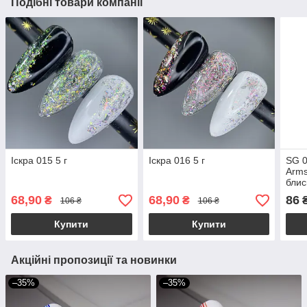
Подібні товари компанії
Іскра 015 5 г
Іскра 016 5 г
SG 0
Arms
блис
68,90
68,90
86
₴
₴
106 ₴
106 ₴
Купити
Купити
Акційні пропозиції та новинки
–35%
–35%