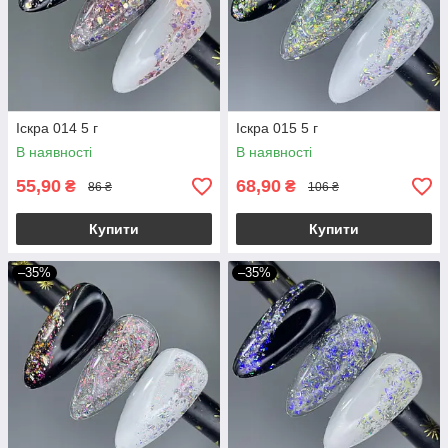
Іскра 014 5 г
Іскра 015 5 г
В наявності
В наявності
55,90
68,90
₴
₴
86 ₴
106 ₴
Купити
Купити
–35%
–35%