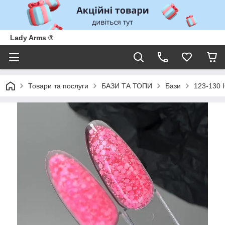
Lady Arms ®
Товари та послуги
БАЗИ ТА ТОПИ
Бази
123-130