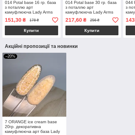
014 Potal base 16 гр. база
014 Potal base 30 гр. база
044 
з поталлю арт
з поталлю арт
з по
камуфлююча Lady Arms
камуфлююча Lady Arms
кам
151,30
217,60
143
₴
₴
178 ₴
256 ₴
Купити
Купити
Акційні пропозиції та новинки
–20%
7 ORANGE ice cream base
20гр. декоративна
камуфлююча арт база Lady