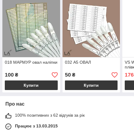
018 МАРМУР овал наліпки
032 А5 ОВАЛ
VS W
плів
100
50
176
₴
₴
Купити
Купити
Про нас
100% позитивних з 62 відгуків за рік
Працює з 13.03.2015