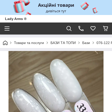
Lady Arms ®
Товари та послуги
БАЗИ ТА ТОПИ
Бази
076-122 