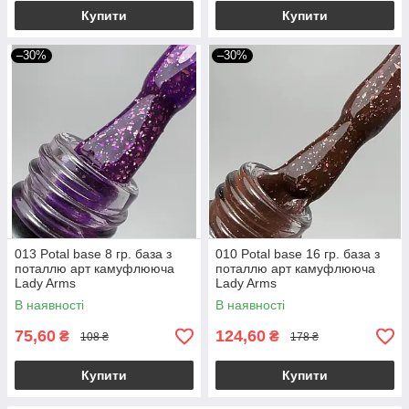
Купити
Купити
–30%
–30%
013 Potal base 8 гр. база з
010 Potal base 16 гр. база з
поталлю арт камуфлююча
поталлю арт камуфлююча
Lady Arms
Lady Arms
В наявності
В наявності
75,60
124,60
₴
₴
108 ₴
178 ₴
Купити
Купити