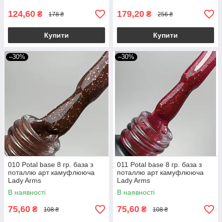
124,60
179,20
₴
₴
178 ₴
256 ₴
Купити
Купити
–30%
–30%
010 Potal base 8 гр. база з
011 Potal base 8 гр. база з
поталлю арт камуфлююча
поталлю арт камуфлююча
Lady Arms
Lady Arms
В наявності
В наявності
75,60
75,60
₴
₴
108 ₴
108 ₴