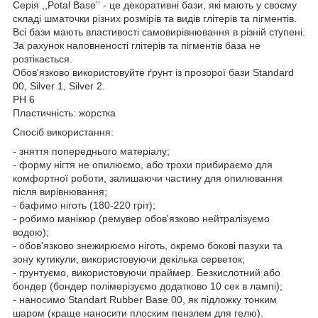
Серія ,,Potal Baseʼʼ - це декоративні бази, які мають у своєму
складі шматочки різних розмірів та видів глітерів та пігментів.
Всі бази мають властивості самовирівнювання в різній ступені.
За рахунок наповненості глітерів та пігментів база не
розтікається.
Обов'язково використовуйте ґрунт із прозорої бази Standard
00, Silver 1, Silver 2.
РН 6
Пластичність: жорстка
Спосіб використання:
- зняття попереднього матеріалу;
- форму нігтя не опилюємо, або трохи прибираємо для
комфортної роботи, залишаючи частину для опилювання
після вирівнювання;
- бафимо ніготь (180-220 гріт);
- робимо манікюр (ремувер обов'язково нейтралізуємо
водою);
- обов'язково знежирюємо ніготь, окремо бокові пазухи та
зону кутикули, використовуючи декілька серветок;
- грунтуємо, використовуючи праймер. Безкислотний або
бондер (бондер полімерізуємо додатково 10 сек в лампі);
- наносимо Standart Rubber Base 00, як підложку тонким
шаром (краще наносити плоским пензлем для гелю).