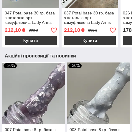
047 Potal base 30 гр. база
037 Potal base 30 гр. база
026 
з поталлю арт
з поталлю арт
з по
камуфлююча Lady Arms
камуфлююча Lady Arms
кам
212,10
212,10
178
₴
₴
303 ₴
303 ₴
Купити
Купити
Акційні пропозиції та новинки
–30%
–30%
007 Potal base 8 гр. база з
008 Potal base 8 гр. база з