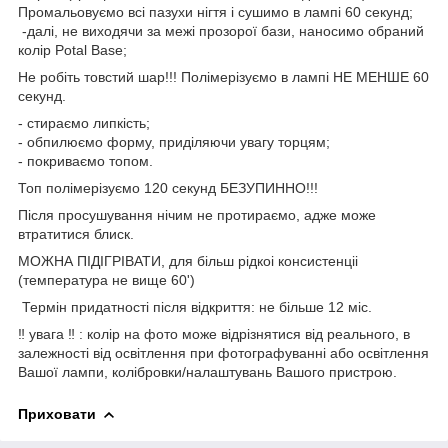
Промальовуємо всі пазухи нігтя і сушимо в лампі 60 секунд;
-далі, не виходячи за межі прозорої бази, наносимо обраний
колір Potal Base;
Не робіть товстий шар!!! Полімерізуємо в лампі НЕ МЕНШЕ 60
секунд.
- стираємо липкість;
- обпилюємо форму, приділяючи увагу торцям;
- покриваємо топом.
Топ полімерізуємо 120 секунд БЕЗУПИННО!!!
Після просушування нічим не протираємо, адже може
втратитися блиск.
МОЖНА ПІДІГРІВАТИ, для більш рідкоі консистенціі
(температура не вище 60')
Термін придатності після відкриття: не більше 12 міс.
‼️ увага ‼️ : колір на фото може відрізнятися від реального, в
залежності від освітлення при фотографуванні або освітлення
Вашої лампи, колібровки/налаштувань Вашого пристрою.
Приховати