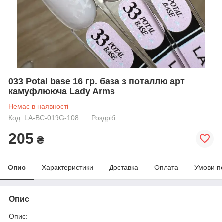
033 Potal base 16 гр. база з поталлю арт
камуфлююча Lady Arms
Немає в наявності
Код: LA-BC-019G-108
Роздріб
205
₴
Опис
Характеристики
Доставка
Оплата
Умови п
Опис
Опис: