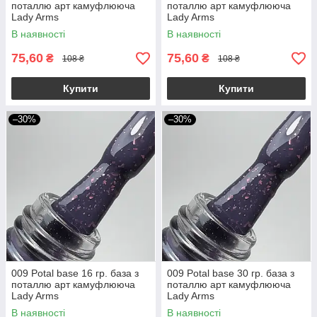
поталлю арт камуфлююча
поталлю арт камуфлююча
Lady Arms
Lady Arms
В наявності
В наявності
75,60
75,60
₴
₴
108 ₴
108 ₴
Купити
Купити
–30%
–30%
009 Potal base 16 гр. база з
009 Potal base 30 гр. база з
поталлю арт камуфлююча
поталлю арт камуфлююча
Lady Arms
Lady Arms
В наявності
В наявності