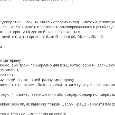
- це декоративні бази, які мають у своєму складі шматочки різних ро
ментів. Всі бази мають властивості самовирівнювання в різній ступе
ті глітерів та пігментів база не розтікається.
вуйте ґрунт із прозорої бази Standard 00, Silver 1, Silver 2.
ка
о матеріалу;
илюємо, або трохи прибираємо для комфортної роботи, залишаюч
рівнювання;
20 гріт);
мувер обов'язково нейтралізуємо водою);
юємо ніготь, окремо бокові пазухи та зону кутикули, використо
стовуючи праймер. Безкислотний або бондер (бондер полімерізу
Rubber Base 00, як підложку тонким шаром (краще наносити плос
ухи нігтя і сушимо в лампі 60 секунд;