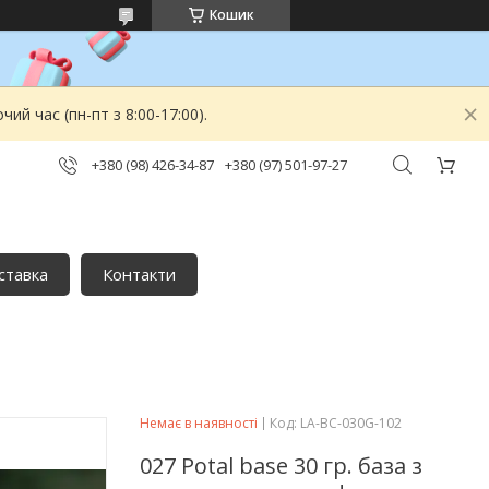
Кошик
й час (пн-пт з 8:00-17:00).
+380 (98) 426-34-87
+380 (97) 501-97-27
ставка
Контакти
Немає в наявності
Код:
LA-BC-030G-102
027 Potal base 30 гр. база з