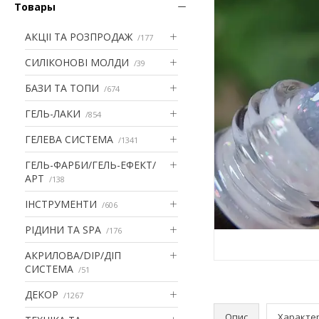
Товары
АКЦІІ ТА РОЗПРОДАЖ
177
СИЛІКОНОВІ МОЛДИ
39
БАЗИ ТА ТОПИ
674
ГЕЛЬ-ЛАКИ
854
ГЕЛЕВА СИСТЕМА
1341
ГЕЛЬ-ФАРБИ/ГЕЛЬ-ЕФЕКТ/
АРТ
138
ІНСТРУМЕНТИ
606
РІДИНИ ТА SPA
176
АКРИЛОВА/DIP/ДІП
СИСТЕМА
51
ДЕКОР
1267
Опис
Характе