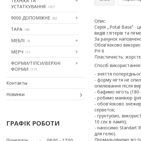
ТЕХНІКА ТА
УСТАТКУВАННЯ
107
9000 ДОПОМІЖНЕ
82
Опис:
Серія ,,Potal Baseʼʼ 
ТАРА
69
видів глітерів та піг
За рахунок наповненос
МЕБЛІ
4
Обов'язково використо
РН 6
МЕРЧ
11
Пластичність: жорст
ФОРМИ/ТІПСИ/ВЕРХНІ
Спосіб використання:
ФОРМИ
171
- зняття попередньог
- форму нігтя не оп
Контакты
опилювання після ви
- бафимо ніготь (180-2
Новинки
- робимо манікюр (ре
- обов'язково знежир
серветок;
- грунтуємо, викори
10 сек в лампі);
ГРАФІК РОБОТИ
- наносимо Standart 
для гелю).
Промальовуємо всі паз
Понеділок
08:00
17:00