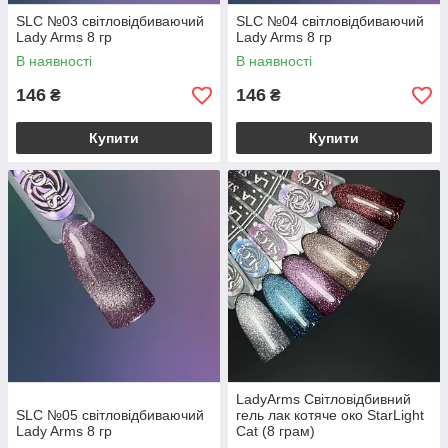
SLC №03 світловідбиваючий
SLC №04 світловідбиваючий
Lady Arms 8 гр
Lady Arms 8 гр
В наявності
В наявності
146
146
₴
₴
Купити
Купити
LadyArms Світловідбивний
SLC №05 світловідбиваючий
гель лак котяче око StarLight
Lady Arms 8 гр
Cat (8 грам)