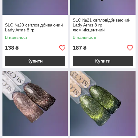
SLC №21 світловідбиваючий
SLC №20 світловідбиваючий
Lady Arms 8 гр
Lady Arms 8 гр
люмінісцентний
В наявності
В наявності
138
187
₴
₴
Купити
Купити