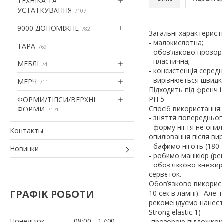
ТЕХНІКА ТА
УСТАТКУВАННЯ
107
9000 ДОПОМІЖНЕ
82
Загальні характерист
- малокислотна;
ТАРА
69
- обов’язково прозора 
- пластична;
МЕБЛІ
4
- консистенція серед
- вирівнюється швид
МЕРЧ
11
Підходить під френч 
PH 5
ФОРМИ/ТІПСИ/ВЕРХНІ
Спосіб використання:
ФОРМИ
171
- зняття попередньог
- форму нігтя не оп
Контакты
опилювання після ви
- бафимо ніготь (180-
Новинки
- робимо манікюр (р
- обов'язково знежир
серветок.
Обовʼязково викорис
ГРАФІК РОБОТИ
10 сек в лампі). Але
рекомендуємо нанести 
Strong elastic 1)
Понеділок
08:00
17:00
-прозорою підложкою 