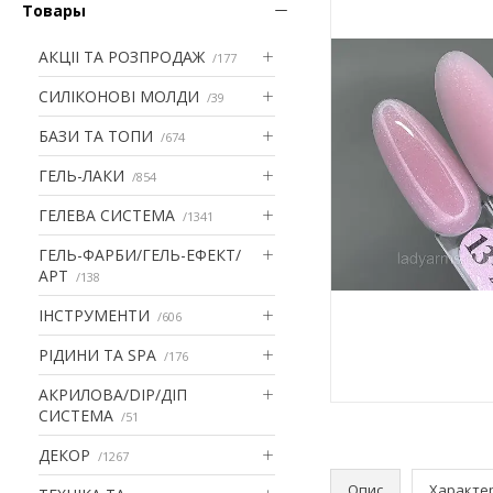
Товары
АКЦІІ ТА РОЗПРОДАЖ
177
СИЛІКОНОВІ МОЛДИ
39
БАЗИ ТА ТОПИ
674
ГЕЛЬ-ЛАКИ
854
ГЕЛЕВА СИСТЕМА
1341
ГЕЛЬ-ФАРБИ/ГЕЛЬ-ЕФЕКТ/
АРТ
138
ІНСТРУМЕНТИ
606
РІДИНИ ТА SPA
176
АКРИЛОВА/DIP/ДІП
СИСТЕМА
51
ДЕКОР
1267
Опис
Характе