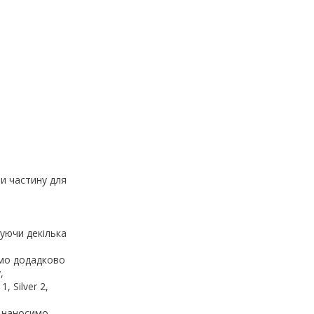
и частину для
вуючи декілька
ємо додадково
,
, Silver 2,
і наносимо