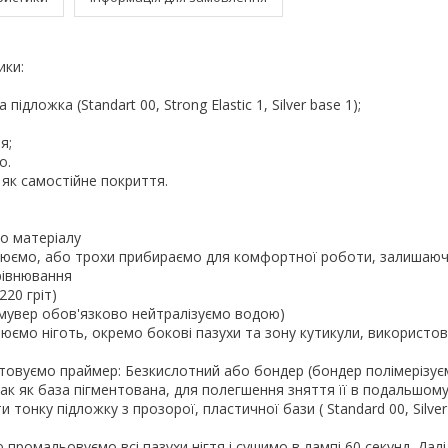
ики:
підложка (Standart 00, Strong Elastic 1, Silver base 1);
ня;
ко.
і як самостійне покриття.
о матеріалу
илюємо, або трохи прибираємо для комфортної роботи, залишаюч
рівнювання
220 гріт)
емувер обов'язково нейтралізуємо водою)
юємо ніготь, окремо бокові пазухи та зону кутикули, використо
товуємо праймер: Безкислотний або бондер (бондер полімерізу
 так як база пігментована, для полегшення зняття її в подальшому
тонку підложку з прозорої, пластичної бази ( Standard 00, Silver 1
промальовуємо всі пазухи нігтя і сушимо в лампі 60 секунд. Дал