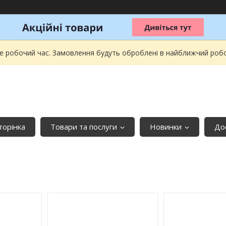
не робочий час. Замовлення будуть оброблені в найближчий робочи
торінка
Товари та послуги
Новинки
До